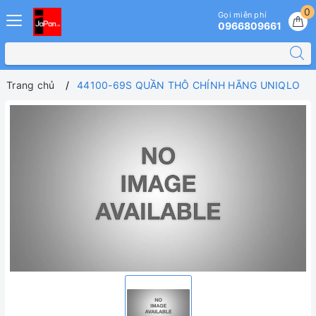
0
Gọi miễn phí
0966809661
Trang chủ
44100-69S QUẦN THÔ CHÍNH HÃNG UNIQLO