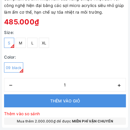
công nghệ hiện đại bằng các sợi micro acrylics siêu nhỏ giúp
làm ấm cơ thể, hạn chế sự tỏa nhiệt ra môi trường.
485.000₫
Size:
S
M
L
XL
Color:
09 black
–
+
THÊM VÀO GIỎ
Thêm vào so sánh
Mua thêm 2.000.000₫ để được
MIÊN PHÍ VẬN CHUYỂN