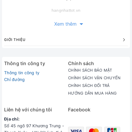
hangnhattot.vn
Fanpage
:
https:
https://www.facebook.com/ijapanstore/
Xem thêm
GIỚI THIỆU
Thông tin công ty
Chính sách
CHÍNH SÁCH BẢO MẬT
Thông tin công ty
CHÍNH SÁCH VẬN CHUYỂN
Chỉ đường
CHÍNH SÁCH ĐỔI TRẢ
HƯỚNG DẪN MUA HÀNG
Liên hệ với chúng tôi
Facebook
Địa chỉ:
Số 45 ngõ 97 Khương Trung -