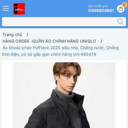
0
Gọi miễn phí
0966809661
Trang chủ
HÀNG ORDER -QUẦN ÁO CHÍNH HÀNG UNIQLO
Áo khoác phao Puffteck 2025 siêu nhẹ, Chống nước, Chống
tĩnh điện, có túi gấp gọn chính hãng Uni 485476