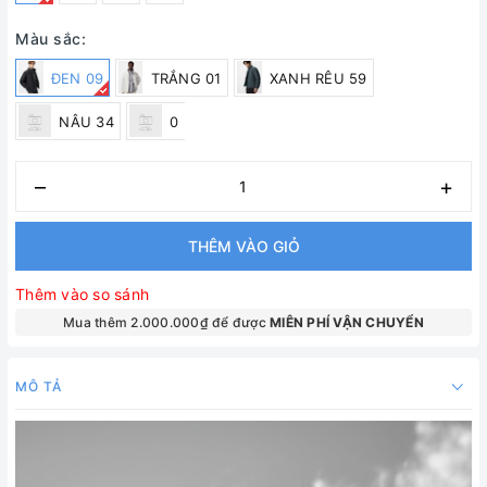
Màu sắc:
ĐEN 09
TRẮNG 01
XANH RÊU 59
NÂU 34
0
–
+
THÊM VÀO GIỎ
Thêm vào so sánh
Mua thêm 2.000.000₫ để được
MIÊN PHÍ VẬN CHUYỂN
MÔ TẢ