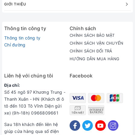
GIỚI THIỆU
vòng eo 68-76, mông 100 (cm)
- Size M: 65-75kg, chiều cao 165-175, vòng ngực 88-96,
vòng eo 76-84, mông 106 (cm)
- Size L: 75-85kg, chiều cao 175-185, vòng ngực 96-104,
Thông tin công ty
Chính sách
vòng eo 84-92, mông 112 (cm)
CHÍNH SÁCH BẢO MẬT
Thông tin công ty
- Size XL: 80-90kg, chiều cao 175-185, vòng ngực 104-112,
CHÍNH SÁCH VẬN CHUYỂN
Chỉ đường
vòng eo 92-100, mông 120 (cm)
CHÍNH SÁCH ĐỔI TRẢ
👉 Cam kết chất lượng và mẫu mã sản phẩm giống với hình
HƯỚNG DẪN MUA HÀNG
ảnh.
👉 Hoàn tiền nếu sản phẩm không giống với mô tả
Liên hệ với chúng tôi
Facebook
Địa chỉ:
Số 45 ngõ 97 Khương Trung -
Thanh Xuân - HN (Khách đi ô
tô đến 103 Tô Vĩnh Diện gửi
xe) (9h-18h) 0966809661
Sau 18h khách đến liên hệ
giúp cửa hàng qua số điện