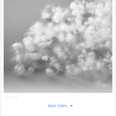
Kích Cỡ:
- Size XS: 50-60kg, chiều cao 155-165, vòng ngực 74-84,
Xem thêm
vòng eo 66-72, mông 94 (cm)
- Size S: 55-65kg, chiều cao 155-165, vòng ngực 80-88,