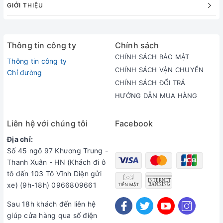
GIỚI THIỆU
- Dễ dàng kết hợp cùng quần bò, quần âu, quần kaki.
- Diện áo trong mọi hoạt động như đi làm, đi học, đi chơi, sự kiện...
Thông tin công ty
Chính sách
CHÍNH SÁCH BẢO MẬT
Thông tin công ty
Chất liệu:
100% cotton.
CHÍNH SÁCH VẬN CHUYỂN
Chỉ đường
CHÍNH SÁCH ĐỔI TRẢ
Bảo quản và làm sạch:
Sử dụng giặt máy bình thường với nước lạnh.
HƯỚNG DẪN MUA HÀNG
Kích cỡ:
S-M-L-XL
Liên hệ với chúng tôi
Facebook
Địa chỉ:
Số 45 ngõ 97 Khương Trung -
Thanh Xuân - HN (Khách đi ô
tô đến 103 Tô Vĩnh Diện gửi
IJAPAN STORE - HÀNG NHẬT TỐT
xe) (9h-18h) 0966809661
Sau 18h khách đến liên hệ
CHUYÊN PHÂN PHỐI QUẦN ÁO UNIQLO NHẬP KHẨU
giúp cửa hàng qua số điện
CHÍNH HÃNG