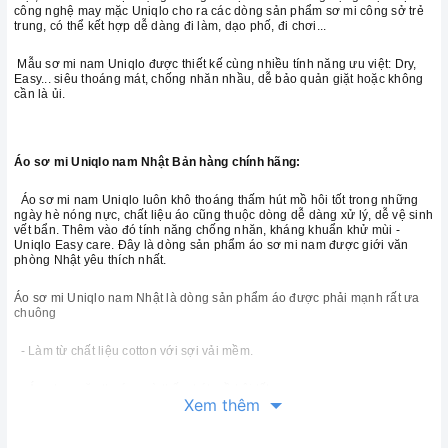
công nghệ may mặc Uniqlo cho ra các dòng sản phẩm sơ mi công sở trẻ
trung, có thể kết hợp dễ dàng đi làm, dạo phố, đi chơi...
Mẫu sơ mi nam Uniqlo được thiết kế cùng nhiều tính năng ưu việt: Dry,
Easy... siêu thoáng mát, chống nhăn nhầu, dễ bảo quản giặt hoặc không
cần là ủi.
Áo sơ mi Uniqlo nam Nhật Bản hàng chính hãng:
Áo sơ mi nam Uniqlo luôn khô thoáng thấm hút mồ hôi tốt trong những
ngày hè nóng nực, chất liệu áo cũng thuộc dòng dễ dàng xử lý, dễ vệ sinh
vết bẩn. Thêm vào đó tính năng chống nhăn, kháng khuẩn khử mùi -
Uniqlo Easy care. Đây là dòng sản phẩm áo sơ mi nam được giới văn
phòng Nhật yêu thích nhất.
Áo sơ mi Uniqlo nam Nhật là dòng sản phẩm áo được phải mạnh rất ưa
chuông
- Làm từ chất liệu cotton với sợi vải mềm.
- Áo nhẹ, mặc thoáng và thấm hút mồ hôi tốt.
Xem thêm
- Dáng áo Slim fit với màu sắc đơn giản dễ kết hợp, có thể thả ngoài
hoặc sơ vin.