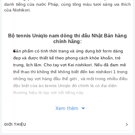
danh tiếng của nước Pháp, cùng tông màu tươi sáng ưa thích
của Nishikori.
Bộ tennis Uniqlo nam dòng thi đấu Nhật Bản hàng
chính hãng:
Sản phẩm có tính thời trang và ứng dụng bở form dáng
đẹp và được thiết kế theo phong cách khỏe khoắn, trẻ
trung, lịch lãm. Cho tay vợt Kei nishikori. Nếu đã đam mê
thể thao thì không thể không biết đến kei nishikori 1 trong
những tay vợt hàng đầu thế giới , và một trong nhiều điều
đặc biệt của áo tennis Uniqlo đó chính là có đại diện
thương hiệu là tay vợt nổi tiếng này.
Áo đấu Kei nishikori là sản phẩm áo phông thi đâu đặc biệt
Xem thêm
được thiết kế từ chất liệu tốt nhất có khả năng thấm hút mồ hôi
vượt trội, sử dụng công nghệ làm mát Uniqlo Airism kết hợp với
style thiết kế thể thao, trẻ trung và nam tính mạnh mẽ là sự lựa
GIỚI THIỆU
chọn hoàn hảo với những vận động viên.