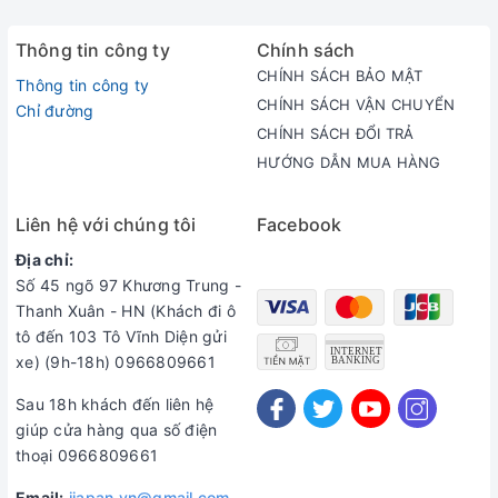
Thông tin công ty
Chính sách
CHÍNH SÁCH BẢO MẬT
Thông tin công ty
CHÍNH SÁCH VẬN CHUYỂN
Chỉ đường
CHÍNH SÁCH ĐỔI TRẢ
HƯỚNG DẪN MUA HÀNG
Liên hệ với chúng tôi
Facebook
Địa chỉ:
Ảnh thật được chụp tại ijapan store
Số 45 ngõ 97 Khương Trung -
Thanh Xuân - HN (Khách đi ô
Áo tennis Uniqlo Kei Nishikori 2018:
tô đến 103 Tô Vĩnh Diện gửi
xe) (9h-18h) 0966809661
Nishikori
thường xuyên lựa chọn Áo đấu của Uniqlo trong khi luyện
tập, cũng như trong những giải đấu đầy thành công của mình. Chính vì
Sau 18h khách đến liên hệ
thế, khi mặc áo tennis Uniqlo bạn không những cảm thấy thoải mái mà
giúp cửa hàng qua số điện
còn cho bạn niềm tin và phong độ của tay vợt hàng đầu thế giới.
thoại 0966809661
Trong thể thao đỉnh cao mọi công cụ, vật dụng liên quan đến thi đấu đều
cực kỳ quan trọng với vận động viên cũng như ban tổ chức. Kei
Email:
ijapan.vn@gmail.com