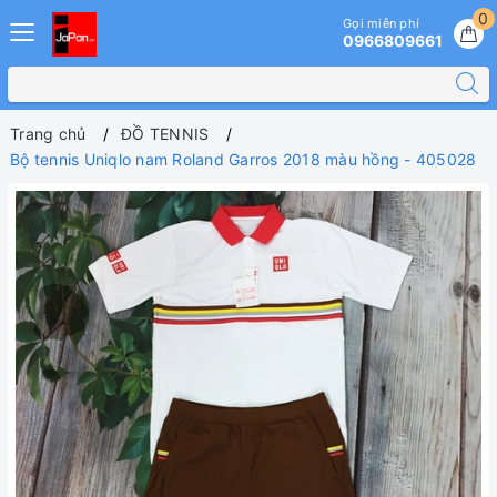
0
Gọi miễn phí
0966809661
Trang chủ
ĐỒ TENNIS
Bộ tennis Uniqlo nam Roland Garros 2018 màu hồng - 405028