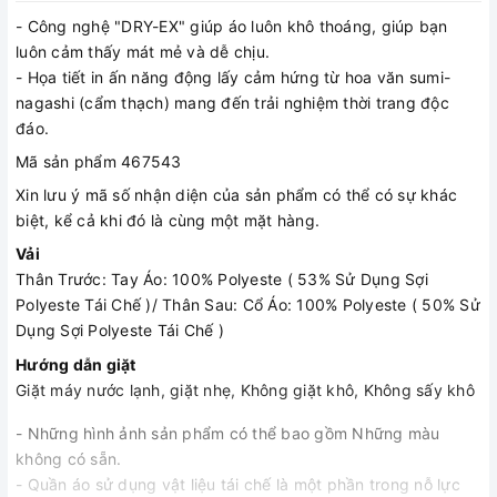
- Công nghệ "DRY-EX" giúp áo luôn khô thoáng, giúp bạn
luôn cảm thấy mát mẻ và dễ chịu.
- Họa tiết in ấn năng động lấy cảm hứng từ hoa văn sumi-
nagashi (cẩm thạch) mang đến trải nghiệm thời trang độc
đáo.
Mã sản phẩm 467543
Xin lưu ý mã số nhận diện của sản phẩm có thể có sự khác
biệt, kể cả khi đó là cùng một mặt hàng.
Vải
Thân Trước: Tay Áo: 100% Polyeste ( 53% Sử Dụng Sợi
Polyeste Tái Chế )/ Thân Sau: Cổ Áo: 100% Polyeste ( 50% Sử
Dụng Sợi Polyeste Tái Chế )
Hướng dẫn giặt
Giặt máy nước lạnh, giặt nhẹ, Không giặt khô, Không sấy khô
- Những hình ảnh sản phẩm có thể bao gồm Những màu
không có sẵn.
- Quần áo sử dụng vật liệu tái chế là một phần trong nỗ lực