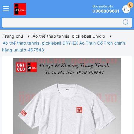
0
Gọi miễn phí
0966809661
Trang chủ
Áo thể thao tennis, bickleball Uniqlo
Aó thể thao tennis, pickleball DRY-EX Áo Thun Cổ Tròn chính
hãng uniqIo-467543