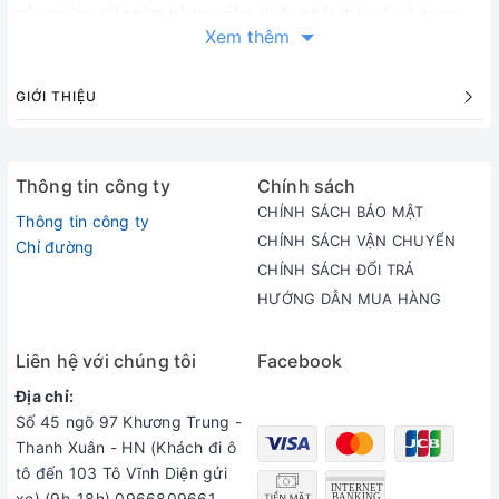
của chúng tôi nhằm hỗ trợ giảm thiểu chất thải và sử dụng
Xem thêm
vật liệu mới. Tỷ lệ vật liệu tái chế khác nhau tùy theo từng sản
phẩm. Vui lòng kiểm tra “Vật liệu” trên tag giá hoặc nhãn
chăm sóc để biết chi tiết.
GIỚI THIỆU
Địa chỉ:
CS1: số 45 ngõ 97 Khương Trung - Thanh Xuân - HN
Thông tin công ty
Chính sách
(Khách đi ô tô đến 103 Tô Vĩnh Diện gửi xe) (9h-21h)
CHÍNH SÁCH BẢO MẬT
Thông tin công ty
0966809661
CHÍNH SÁCH VẬN CHUYỂN
Chỉ đường
CS2: 285/62 Đường Cách Mạng Tháng 8, Phường 12, Q.10,
CHÍNH SÁCH ĐỔI TRẢ
TP.HCM (9-20h) 0963906446
HƯỚNG DẪN MUA HÀNG
Email:
ijapan.vn@gmail.com
Điện thoại:
0966809661
Liên hệ với chúng tôi
Facebook
Địa chỉ:
Số 45 ngõ 97 Khương Trung -
Thanh Xuân - HN (Khách đi ô
tô đến 103 Tô Vĩnh Diện gửi
xe) (9h-18h) 0966809661