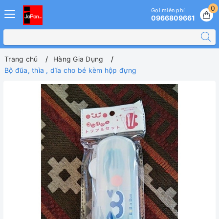
0
Gọi miễn phí
0966809661
Trang chủ
Hàng Gia Dụng
Bộ đũa, thìa , dĩa cho bé kèm hộp đựng