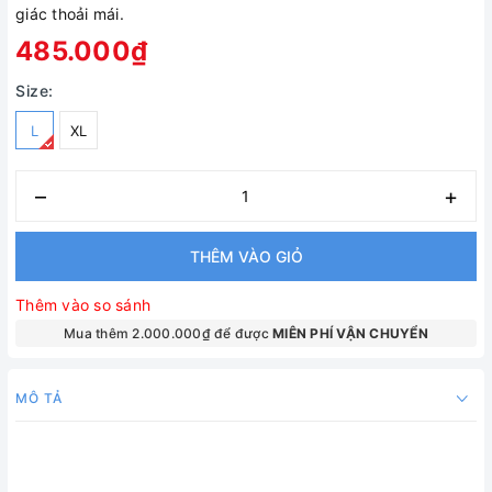
giác thoải mái.
485.000₫
Size:
L
XL
–
+
THÊM VÀO GIỎ
Thêm vào so sánh
Mua thêm 2.000.000₫ để được
MIÊN PHÍ VẬN CHUYỂN
MÔ TẢ