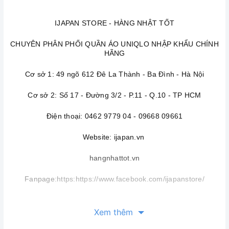
IJAPAN STORE - HÀNG NHẬT TỐT
CHUYÊN PHÂN PHỐI QUẦN ÁO UNIQLO NHẬP KHẨU CHÍNH
HÃNG
Cơ sở 1: 49 ngõ 612 Đê La Thành - Ba Đình - Hà Nội
Cơ sở 2: Số 17 - Đường 3/2 - P.11 - Q.10 - TP HCM
Điện thoại: 0462 9779 04 - 09668 09661
Website: ijapan.vn
hangnhattot.vn
Fanpage
:
https:
https://www.facebook.com/ijapanstore/
Xem thêm