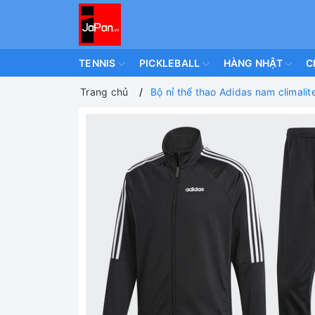
TENNIS
PICKLEBALL
HÀNG NHẬT
C
Trang chủ
Bộ nỉ thể thao Adidas nam climali