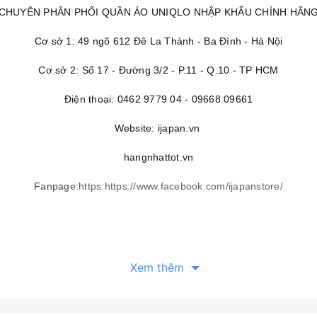
CHUYÊN PHÂN PHỐI QUẦN ÁO UNIQLO NHẬP KHẨU CHÍNH HÃN
Cơ sở 1: 49 ngõ 612 Đê La Thành - Ba Đình - Hà Nội
Cơ sở 2: Số 17 - Đường 3/2 - P.11 - Q.10 - TP HCM
Điện thoại: 0462 9779 04 - 09668 09661
Website: ijapan.vn
hangnhattot.vn
Fanpage
:
https:
https://www.facebook.com/ijapanstore/
Xem thêm