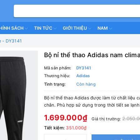
HÍNH SÁCH
TIN TỨC
GIỚI THIỆU
NAM
te - DY3141
Bộ nỉ thể thao Adidas nam clima
Mã sản phẩm:
DY3141
Thương hiệu:
Adidas
Tình trạng:
Còn hàng
Bộ nỉ thể thao Adidas được làm từ chất liệu
chắn. Phù hợp sử dụng trong thời tiết se lạnh 
1.699.000₫
2.050.
Giá thị trường:
Tiết kiệm:
351.000₫