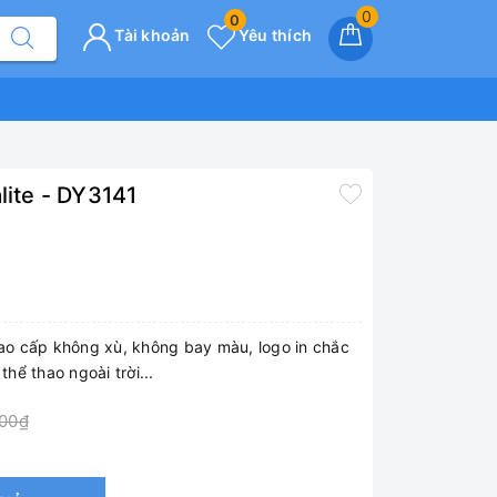
0
0
Tài khoản
Yêu thích
lite - DY3141
 cao cấp không xù, không bay màu, logo in chắc
thể thao ngoài trời...
000₫