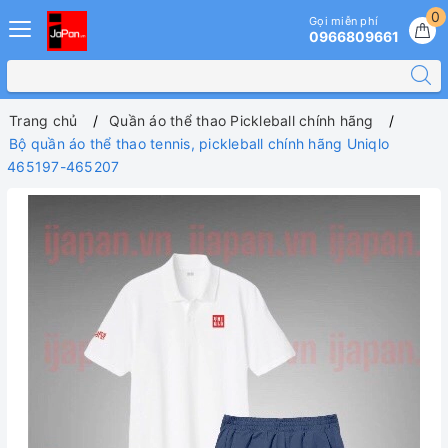
0
Gọi miễn phí
0966809661
Trang chủ
Quần áo thể thao Pickleball chính hãng
Bộ quần áo thể thao tennis, pickleball chính hãng Uniqlo
465197-465207