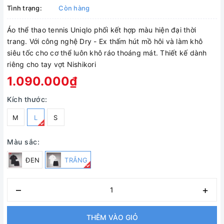
Tình trạng:
Còn hàng
Áo thể thao tennis Uniqlo phối kết hợp màu hiện đại thời
trang. Với công nghệ Dry - Ex thấm hút mồ hôi và làm khô
siêu tốc cho cơ thể luôn khô ráo thoáng mát. Thiết kế dành
riêng cho tay vợt Nishikori
1.090.000₫
Kích thước:
M
L
S
Màu sắc:
ĐEN
TRẮNG
–
+
THÊM VÀO GIỎ