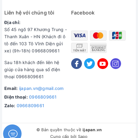
Liên hệ với chúng tôi
Facebook
Địa chỉ:
Số 45 ngõ 97 Khương Trung -
Thanh Xuân - HN (Khách đi ô
tô đến 103 Tô Vĩnh Diện gửi
xe) (9h-18h) 0966809661
Sau 18h khách đến liên hệ
Bộ phông Uniqlo phối kết hợp màu hiện đại thời trang. Với
giúp cửa hàng qua số điện
công nghệ Dry - Ex thấm hút mồ hôi và làm khô siêu tốc cho
thoại 0966809661
cơ thể luôn khô ráo thoáng mát. Được các vận động viên thế
giới tin dùng.
Email:
ijapan.vn@gmail.com
Hàng Auth, đảm bảo chuẩn nội địa Nhật Bản chính hãng
Điện thoại:
0966809661
100%.
Zalo:
0966809661
Facebook: Hàng nhật tốt- ijapan
Quần Áo Thể Thao Tennis chính hãng uniqIo
© Bản quyền thuộc về
ijapan.vn
Quần áo thi đấu là sản phẩm đặc biệt được thiết kế từ chất
Cung cấp bởi
Sapo