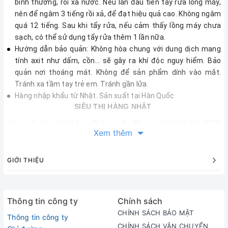
bình thường, rồi xả nước. Nếu lần đầu tiên tẩy rửa lồng máy,
nên để ngâm 3 tiếng rồi xả, để đạt hiệu quả cao. Không ngâm
quá 12 tiếng. Sau khi tẩy rửa, nếu cảm thấy lồng máy chưa
sạch, có thể sử dụng tẩy rửa thêm 1 lần nữa.
Hướng dẫn bảo quản: Không hòa chung với dung dịch mang
tính axit như dấm, cồn… sẽ gây ra khí độc nguy hiểm. Bảo
quản nơi thoáng mát. Không để sản phẩm dính vào mắt.
Tránh xa tầm tay trẻ em. Tránh gần lửa.
Hàng nhập khẩu từ Nhật. Sản xuất tại Hàn Quốc
SIÊU THỊ HÀNG NHẬT
Cơ sở1: 49 ngõ 612 La Thành - Ba Đình - Hà Nội ( 024 8588
Xem thêm
1959)
Cơ sở 2: số 17 đường 3/2 - Phường 11 - Quận 10- Hồ Chí
Minh ( 028 6686 3553)
GIỚI THIỆU
website:
http://ijapan.vn/
Thông tin công ty
Chính sách
CHÍNH SÁCH BẢO MẬT
Thông tin công ty
CHÍNH SÁCH VẬN CHUYỂN