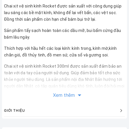
Chai xịt vệ sinh kính Rocket đựợc sản xuất với công dụng giúp
lau sáng các bề mặt kính, không để lại vết bẩn, các vệt sọc.
Đồng thời sản phẩm còn hạn chế bám bụi trở lại.
Sản phẩm tẩy sạch hoàn toàn các dầu mỡ, bui bẩm cứng đầu
bám lâu ngày.
Thích hợp với hầu hết các loại kính: kính trong, kính mờ,kính
chắn gió, đồ thủy tinh, đồ men sứ, cửa sổ và gương soi.
Chai xịt vệ sinh kính Rocket 300ml
được sản xuất đảm bảo an
toàn với da tay của người sử dụng. Giúp đảm bảo tốt cho sức
khỏe người tiêu dùng. Là sản phẩm nội địa Nhât Bản hướng tới
người dân Nhật có tập quán tiêu dùng khó tính, luôn đòi hỏi mọi
sản phẩm đạt tiêu chuẩn ở mức tối đa nhất, điều này khiến bạn
Xem thêm
có thể yên tâm tin tưởng về sản phẩm với độ an toàn, mức
thẩm mỹ cũng như sự tỉ mỉ, tiện dụng và vượt trội về tính năng.
GIỚI THIỆU
* Hướng dẫn sử dụng chai xịt vệ sinh kính Rocket 300m
Việc đầu tiên là bạn cần bỏ nắp của chai xịt vệ sinh kính