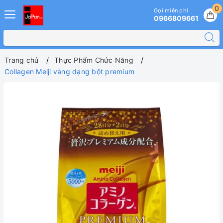
0
Gọi miễn phí
0966809661
Trang chủ
Thực Phẩm Chức Năng
Collagen Meiji vàng dạng bột premium