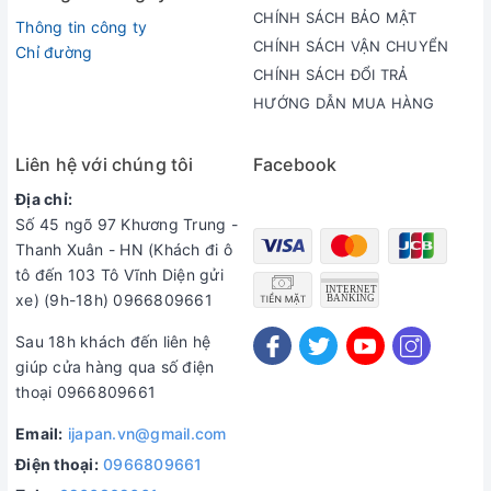
premium
Chống oxy hóa tạo năng lượng cho tế bào.
CHÍNH SÁCH BẢO MẬT
Thông tin công ty
Vì vậy, Sử dụng collagen meịiji là yếu tố cần thiết để gìn
CHÍNH SÁCH VẬN CHUYỂN
giữ nét đẹp trẻ trung và làm chậm tiến trình lão hóa da.
Chỉ đường
CHÍNH SÁCH ĐỔI TRẢ
Cách dùng :
1 thìa/ ngày. Bột dễ dàng hòa tan trong nước
HƯỚNG DẪN MUA HÀNG
nóng hoặc lạnh.
Liên hệ với chúng tôi
Facebook
Địa chỉ:
SIÊU THỊ HÀNG NHẬT
Số 45 ngõ 97 Khương Trung -
Cơ sở1: 49 ngõ 612 La Thành - Ba Đình - Hà Nội ( 024 8588
Thanh Xuân - HN (Khách đi ô
1959)
tô đến 103 Tô Vĩnh Diện gửi
Cơ sở 2: số 17 đường 3/2 - Phường 11 - Quận 10- Hồ Chí
xe) (9h-18h) 0966809661
Minh ( 028 6686 3553)
Sau 18h khách đến liên hệ
website:
http://ijapan.vn/
giúp cửa hàng qua số điện
thoại 0966809661
Email:
ijapan.vn@gmail.com
Điện thoại:
0966809661