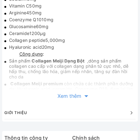
Vitamin C50mg
Arginine450mg
Coenzyme Q1010mg
Glucosamine60mg
Ceramide1200μg
Collagen peptide5,000mg
Hyaluronic acid20mg
Công dụng
:
Sản phẩm
Collagen Meiji Dạng Bột
,dòng sản phẩm
collagen cao cấp với collagen dạng phân tử cực nhỏ, dễ
hấp thu, chống lão hóa, giảm nếp nhăn, tăng sự đàn hồi
cho da
Collagen Meiji premium
còn chứa các thành phần dưỡng
da: Hyaluronic acid, ceramide, Conezyme Q10, đem lại làn
da khỏe, căng mịn, đầy độ ẩm.
Xem thêm
Bổ sung Collagen đồng thời cả Hyaluronic acid, cho bạn làn
da mềm, mịn màng và tươi trẻ.
GIỚI THIỆU
Hyaluronic Acid là hoạt chất dưỡng ẩm ,chống nhăn và bổ
xương khớp tốt nhất. Hyaluronic Acid xóa đi các vết nhăn,
làm se lỗ chân lông và làm cho da mịn màng duy trì làn da
khỏe mạnh.
Ngoài ra còn Coemzyn Q10 trong
collagen meiji
Thông tin công ty
Chính sách