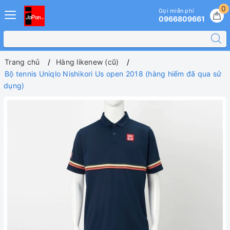
0
Gọi miễn phí
0966809661
Trang chủ
Hàng likenew (cũ)
Bộ tennis Uniqlo Nishikori Us open 2018 (hàng hiếm đã qua sử
dụng)