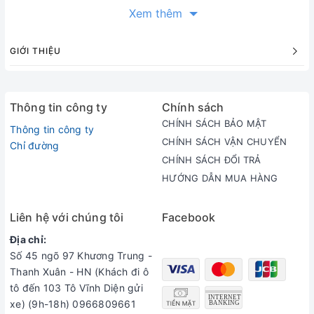
Xem thêm
GIỚI THIỆU
Thông tin công ty
Chính sách
CHÍNH SÁCH BẢO MẬT
Thông tin công ty
CHÍNH SÁCH VẬN CHUYỂN
Chỉ đường
CHÍNH SÁCH ĐỔI TRẢ
HƯỚNG DẪN MUA HÀNG
Liên hệ với chúng tôi
Facebook
Địa chỉ:
Bộ tennis Uniqlo Kei Nishikori 2018:
Số 45 ngõ 97 Khương Trung -
Nishikori
thường xuyên lựa chọn Áo đấu Uniqlo trong khi luyện tập, cũng
Thanh Xuân - HN (Khách đi ô
như trong những giải đấu đầy thành công của mình. Chính vì thế, khi mặc
tô đến 103 Tô Vĩnh Diện gửi
áo tennis Uniqlo bạn không những cảm thấy thoải mái mà còn cho bạn
niềm tin và phong độ của tay vợt hàng đầu thế giới.
xe) (9h-18h) 0966809661