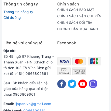
Thông tin công ty
Chính sách
CHÍNH SÁCH BẢO MẬT
Thông tin công ty
CHÍNH SÁCH VẬN CHUYỂN
Chỉ đường
CHÍNH SÁCH ĐỔI TRẢ
HƯỚNG DẪN MUA HÀNG
Liên hệ với chúng tôi
Facebook
Địa chỉ:
Số 45 ngõ 97 Khương Trung -
Thanh Xuân - HN (Khách đi ô
tô đến 103 Tô Vĩnh Diện gửi
xe) (9h-18h) 0966809661
Sau 18h khách đến liên hệ
giúp cửa hàng qua số điện
thoại 0966809661
Email:
ijapan.vn@gmail.com
Điện thoại:
0966809661