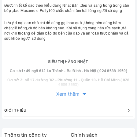
Được thiết kế dao theo kiểu dáng Nhật Bản ,đẹp và sang trọng trong căn 
bếp ,dao Masamoto Petty100 chắc chắn làm hài lòng người sử dụng 
Lưu ý :Loại dao nhỏ chỉ để dùng gọt hoa quả ,không nên dùng băm 
chặt,dễ hỏng,và độ bền không cao. Khi sử dụng xong nên rửa sạch ,để 
nơi khô thoáng để đảm bảo độ bền của dao và an toàn thực phẩm và cả 
sức khỏe người sử dụng 
SIÊU THỊ HÀNG NHẬT
Cơ sở1: 49 ngõ 612 La Thành - Ba Đình - Hà Nội ( 024 8588 1959)
Cơ sở 2: số 17 đường 3/2 - Phường 11 - Quận 10- Hồ Chí Minh ( 028
6686 3553)
Xem thêm
website:
http://ijapan.vn/
GIỚI THIỆU
Thông tin công ty
Chính sách