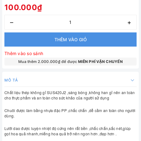
100.000₫
–
+
THÊM VÀO GIỎ
Thêm vào so sánh
Mua thêm 2.000.000₫ để được
MIÊN PHÍ VẬN CHUYỂN
MÔ TẢ
Chất liệu thép không gỉ SUS420J2 ,sáng bóng ,không han gỉ nên an toàn 
cho thực phẩm và an toàn cho sức khảo của người sử dụng 
Chuôi được làm bằng nhựa đặc PP ,chắc chắn ,dễ cầm an toàn cho người 
dùng. 
Lưỡi dao được luyện nhiệt độ cứng nên rất bền ,chắc chắn,sắc nét,giúp 
gọt hoa quả nhanh,miếng hoa quả trở nên ngon hơn ,đẹp hơn . 