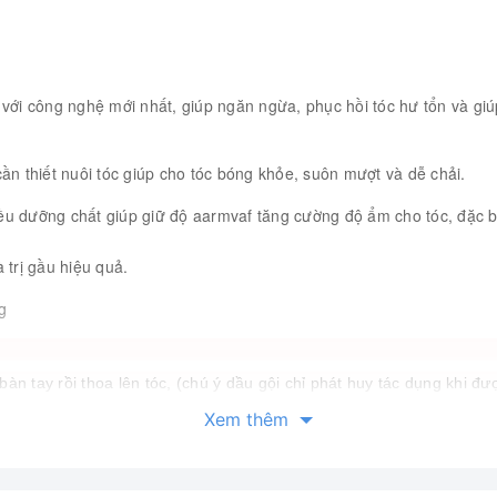
với công nghệ mới nhất, giúp ngăn ngừa, phục hồi tóc hư tổn và gi
n thiết nuôi tóc giúp cho tóc bóng khỏe, suôn mượt và dễ chải.
u dưỡng chất giúp giữ độ aarmvaf tăng cường độ ẩm cho tóc, đặc bi
trị gầu hiệu quả.
g
bàn tay rồi thoa lên tóc, (chú ý dầu gội chỉ phát huy tác dụng khi 
Xem thêm
 một lượng kem xả vừa đủ thoa lên tóc, đặc biệt là ngọn tóc. Mass
 sóc tóc kỹ hơn bằng cách hấp dầu ngoài tiệm bằng chai dầu hấp tóc