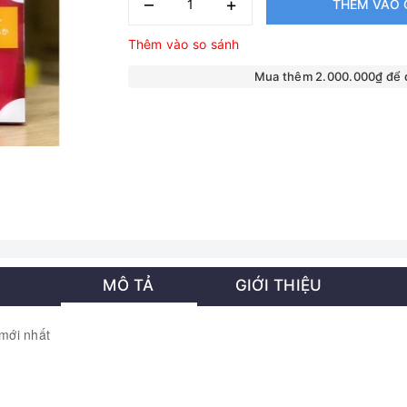
–
+
THÊM VÀO 
Thêm vào so sánh
Mua thêm 2.000.000₫ để
MÔ TẢ
GIỚI THIỆU
mới nhất