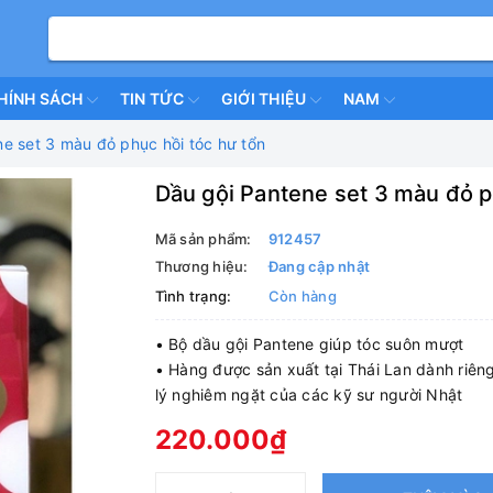
HÍNH SÁCH
TIN TỨC
GIỚI THIỆU
NAM
e set 3 màu đỏ phục hồi tóc hư tổn
Dầu gội Pantene set 3 màu đỏ p
Mã sản phẩm:
912457
Thương hiệu:
Đang cập nhật
Tình trạng:
Còn hàng
• Bộ dầu gội Pantene giúp tóc suôn mượt
• Hàng được sản xuất tại Thái Lan dành riêng
lý nghiêm ngặt của các kỹ sư người Nhật
220.000₫