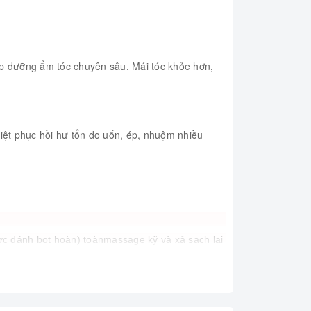
úp dưỡng ẩm tóc chuyên sâu. Mái tóc khỏe hơn,
ệt phục hồi hư tổn do uốn, ép, nhuộm nhiều
được đánh bọt hoàn) toànmassage kỹ và xả sạch lại
age nhẹ nhàng cho dầu xả thấm sâu vào từng sợi
 Pantene Pro V, hoặc có thể tự làm ở nhà với một