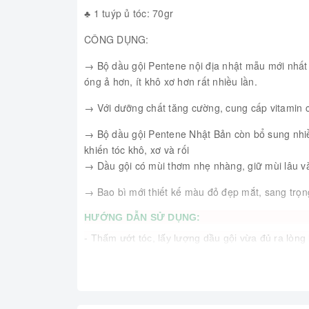
♣ 1 tuýp ủ tóc: 70gr
CÔNG DỤNG:
→ Bộ dầu gội Pentene nội địa nhật mẫu mới nhất 
óng ả hơn, ít khô xơ hơn rất nhiều lần.
→ Với dưỡng chất tăng cường, cung cấp vitamin cầ
→ Bộ dầu gội Pentene Nhật Bản còn bổ sung nhiề
khiến tóc khô, xơ và rối
→ Dầu gội có mùi thơm nhẹ nhàng, giữ mùi lâu và 
→ Bao bì mới thiết kế màu đỏ đẹp mắt, sang trọn
HƯỚNG DẪN SỬ DỤNG:
- Thấm ướt tóc, lấy lượng dầu gội vừa đủ ra lòng 
với nước.
- Lau bớt nước để trách cho dầu xả bị loãng, lấy
tóc. Xả sạch với nước.
- Tuần 1-2 lần khi có thời gian, bạn có thể chăm