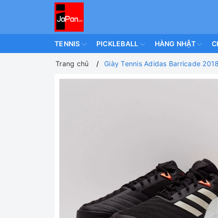
TENNIS
PICKLEBALL
HÀNG NHẬT
C
Trang chủ
Giày Tennis Adidas Barricade 20