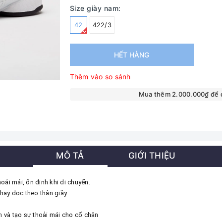
Size giày nam:
42
422/3
HẾT HÀNG
Thêm vào so sánh
Mua thêm 2.000.000₫ để
MÔ TẢ
GIỚI THIỆU
hoải mái, ổn định khi di chuyển.
ạy dọc theo thân giầy.
và tạo sự thoải mái cho cổ chân