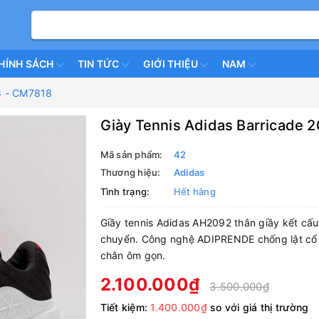
HÍNH SÁCH
TIN TỨC
GIỚI THIỆU
NAM
18 - CM7818
Giày Tennis Adidas Barricade 
Mã sản phẩm:
42
Thương hiệu:
Adidas
Tình trạng:
Hết hàng
Giầy tennis Adidas AH2092 thân giầy kết cấu l
chuyển. Công nghệ ADIPRENDE chống lật cổ 
chân ôm gọn.
2.100.000₫
3.500.000₫
Tiết kiệm:
1.400.000₫
so với giá thị trường