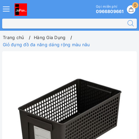
0
Gọi miễn phí
0966809661
Trang chủ
Hàng Gia Dụng
Giỏ đựng đồ đa năng dáng rộng màu nâu