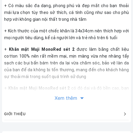
+ Có màu sắc đa dạng, phong phú và đẹp mắt cho bạn thoải
mái lựa chọn tùy theo sở thích, cá tính cũng như sao cho phù
hợp với không gian nội thất trong nhà tắm
+ Kích thước của một chiếc khăn là 34x34cm nên thích hợp với
mọi người tiêu dùng, kể cả người lớn và trẻ nhỏ trên 6 tuổi
+
Khăn mặt Muji MonoRed sét 2
được làm bằng chất liệu
cotton 100% nên rất mềm mại, mịn màng vừa nhẹ nhàng tẩy
sạch các bụi bẩn bám trên da lại vừa chăm sóc, bảo vệ làn da
của bạn để da không bị tổn thương, mang đến cho khách hàng
sự thoải mái trong suốt quá trình sử dụng
+
Khăn mặt Muji MonoRed sét 2
có độ dai và độ bền cao, bạn
yên tâm sử dụng trong một thời gian dài mà không phải lo lắng
Xem thêm
việc khăn bị sổ, phai màu…
+ Mức giá thành của
khăn mặt Muji MonoRed sét 2
vô cùng
GIỚI THIỆU
hợp lý, bởi bộ sản phẩm này gồm 2 chiếc khăn mặt trong cùng 1
sét nên có thể phù hợp với khả năng tài chính của rất nhiều gia