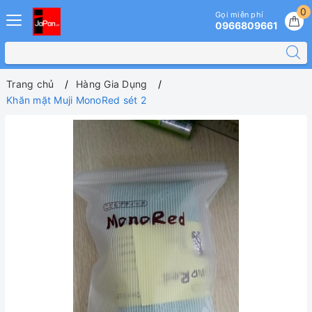
0
Gọi miễn phí
0966809661
Trang chủ
Hàng Gia Dụng
Khăn mặt Muji MonoRed sét 2