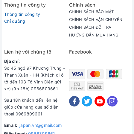
đình
Thông tin công ty
Chính sách
CHÍNH SÁCH BẢO MẬT
Thông tin công ty
CHÍNH SÁCH VẬN CHUYỂN
Chỉ đường
SIÊU THỊ HÀNG NHẬT
CHÍNH SÁCH ĐỔI TRẢ
Cơ sở1: 49 ngõ 612 La Thành - Ba Đình - Hà Nội ( 024 8588
HƯỚNG DẪN MUA HÀNG
1959)
Cơ sở 2: số 17 đường 3/2 - Phường 11 - Quận 10- Hồ Chí
Liên hệ với chúng tôi
Facebook
Minh ( 028 6686 3553)
Địa chỉ:
Số 45 ngõ 97 Khương Trung -
Thanh Xuân - HN (Khách đi ô
tô đến 103 Tô Vĩnh Diện gửi
xe) (9h-18h) 0966809661
Sau 18h khách đến liên hệ
giúp cửa hàng qua số điện
thoại 0966809661
Email:
ijapan.vn@gmail.com
Điện thoại:
0966809661