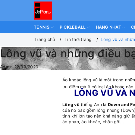
TENNIS
PICKLEBALL
HÀNG NHẬT
C
Trang chủ
Tin thời trang
Lông vũ và nhữn
Lông vũ và những điều bạ
Admin
22/09/2020
Áo khoác lông vũ là một trong nhữ
ưu điểm mà ít có loại áo khoác nào
LÔNG VŨ VÀ 
Lông vũ
(tiếng Anh là
Down and Fe
của nó bao gồm lông nhung (Down) 
tính khí lớn tạo nên khả năng giữ ấ
áo phao, áo khoác, chăn gối...