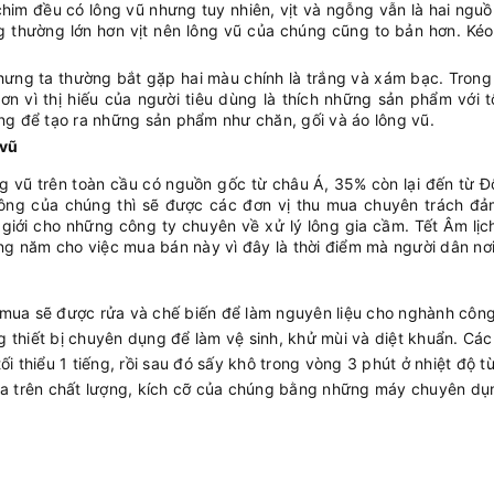
chim đều có lông vũ nhưng tuy nhiên, vịt và ngỗng vẫn là hai ngu
g thường lớn hơn vịt nên lông vũ của chúng cũng to bản hơn. Kéo
ưng ta thường bắt gặp hai màu chính là trắng và xám bạc. Tron
ơn vì thị hiếu của người tiêu dùng là thích những sản phẩm với 
ắng để tạo ra những sản phẩm như chăn, gối và áo lông vũ.
 vũ
 vũ trên toàn cầu có nguồn gốc từ châu Á, 35% còn lại đến từ Đ
 lông của chúng thì sẽ được các đơn vị thu mua chuyên trách đả
 giới cho những công ty chuyên về xử lý lông gia cầm. Tết Âm lịc
rong năm cho việc mua bán này vì đây là thời điểm mà người dân nơ
 mua sẽ được rửa và chế biến để làm nguyên liệu cho nghành công
 thiết bị chuyên dụng để làm vệ sinh, khử mùi và diệt khuẩn. Các 
ối thiểu 1 tiếng, rồi sau đó sấy khô trong vòng 3 phút ở nhiệt độ t
dựa trên chất lượng, kích cỡ của chúng bằng những máy chuyên dụ