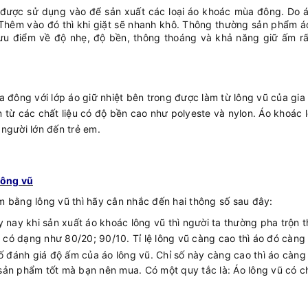
ũ được sử dụng vào để sản xuất các loại áo khoác mùa đông. Do 
Thêm vào đó thì khi giặt sẽ nhanh khô. Thông thường sản phẩm á
u điểm về độ nhẹ, độ bền, thông thoáng và khả năng giữ ấm rất
 đông với lớp áo giữ nhiệt bên trong được làm từ
lông vũ của gia
 từ các chất liệu có độ bền cao như polyeste và nylon. Áo khoác 
người lớn đến trẻ em.
lông vũ
 bằng lông vũ thì hãy cân nhắc đến hai thông số sau đây:
ay khi sản xuất áo khoác lông vũ thì người ta thường pha trộn th
 dạng như 80/20; 90/10. Tỉ lệ lông vũ càng cao thì áo đó càng 
số đánh giá độ ấm của áo lông vũ. Chỉ số này càng cao thì áo càng 
 sản phẩm tốt mà bạn nên mua.
Có một quy tắc là: Áo lông vũ có ch