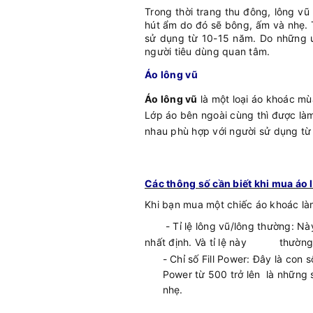
Trong
thời trang thu đông
, lông v
hút ẩm do đó sẽ bông, ấm và nhẹ. 
sử dụng từ 10-15 năm. Do những ư
người tiêu dùng quan tâm.
Áo lông vũ
Áo lông vũ
là một loại
áo khoác mùa
Lớp áo bên ngoài cùng thì được làm
nhau phù hợp với người sử dụng từ 
Các thông số cần biết khi mua áo 
Khi bạn mua một chiếc áo khoác làm
- Tỉ lệ lông vũ/lông thường: Này n
nhất định. Và tỉ lệ này thường có
- Chỉ số Fill Power: Đây là con 
Power từ 500 trở lên là những
nhẹ.