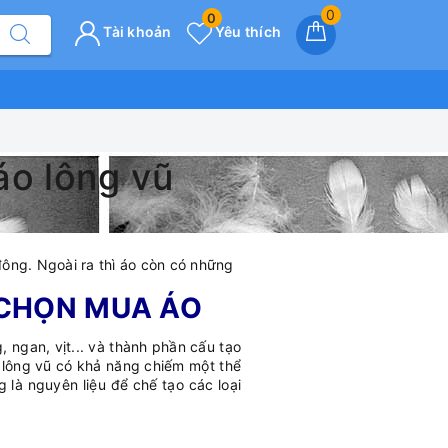
0
0
Tài khoản
Yêu thích
áo lông vũ
ông. Ngoài ra thì áo còn có những
 CHỌN MUA ÁO
, ngan, vịt... và thành phần cấu tạo
 lông vũ có khả năng chiếm một thể
g là nguyên liệu để chế tạo các loại