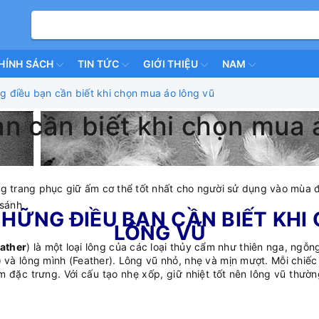
HÍNH SÁCH
TIN TỨC
GIỚI THIỆU
NAM
g điều bạn cần biết khi chọn mua áo lông vũ
n cần biết khi chọn mua 
ng trang phục giữ ấm cơ thể tốt nhất cho người sử dụng vào mùa đ
 sánh
NHỮNG ĐIỀU BẠN CẦN BIẾT KHI
LÔNG VŨ
ather
) là một loại lông của các loại thủy cẩm như thiên nga, ngỗng
và lông mình (Feather). Lông vũ nhỏ, nhẹ và mịn mượt. Mỗi chiếc
m đặc trưng. Với cấu tạo nhẹ xốp, giữ nhiệt tốt nên lông vũ thườn