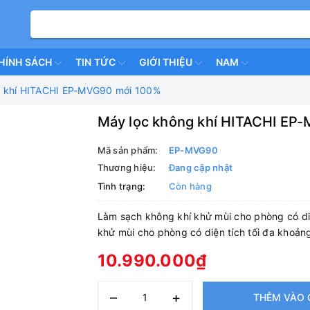
HÍNH SÁCH
TIN TỨC
GIỚI THIỆU
NAM
g khí HITACHI EP-MVG90 mới 100%
Máy lọc không khí HITACHI EP
Mã sản phẩm:
EP-MVG90
Thương hiệu:
Đang cập nhật
Tình trạng:
Còn hàng
Làm sạch không khí khử mùi cho phòng có di
khử mùi cho phòng có diện tích tối đa khoả
10.990.000₫
–
+
THÊM VÀO 