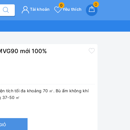
0
0
Tài khoản
Yêu thích
-MVG90 mới 100%
ện tích tối đa khoảng 70 ㎡. Bù ẩm không khí
ng 37-50 ㎡
GIỎ