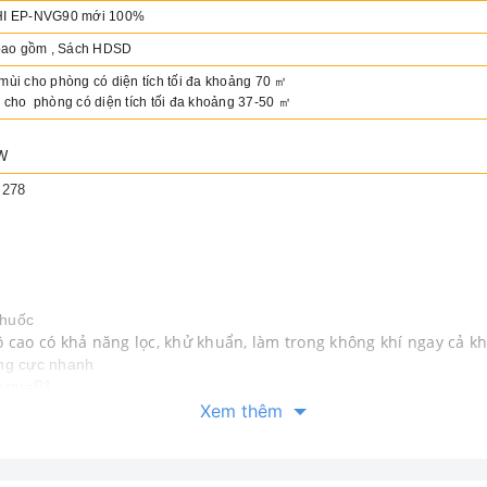
CHI EP-NVG90 mới 100%
bao gồm , Sách HDSD
mùi cho phòng có diện tích tối đa khoảng 70 ㎡
 cho phòng có diện tích tối đa khoảng 37-50 ㎡
0W
 278
í
thuốc
 cao có khả năng lọc, khử khuẩn, làm trong không khí ngay cả kh
ng cực nhanh
ệu qu=P1
g lọc và lọc THAN hoạt tính diệt khuẩn thời gian sử dụng 10 năm
Xem thêm
ó mùi nấu ăn, mùi thuốc lá chỉ trong vài phút, trả lại không khí tron
 ngủ luôn thơm tho sạch sẽ mà không có mùi khai đặc trưng.
NHẬT BẢN