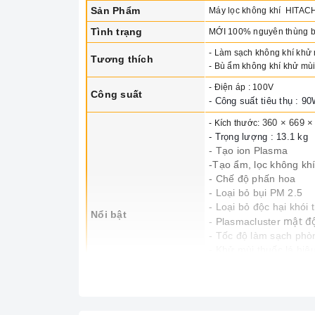
Sản Phẩm
Máy lọc không khí HITA
Tình trạng
MỚI 100% nguyên thùng 
- Làm sạch không khí khử 
Tương thích
- Bù ẩm không khí khử mùi
- Điện áp : 100V
Công suất
- Công suất tiêu thụ : 9
360 × 669 ×
- Kích thước:
- Trọng lượng : 13.1 kg
- Tạo ion Plasma
-Tạo ẩm, lọc không kh
- Chế độ phấn hoa
- Loại bỏ bụi PM 2.5
- Loại bỏ độc hại khói 
Nổi bật
mật độ
-
Plasmacluster
- Tốc độ làm sạch phò
- Khử mùi thuốc lá hi
- Bộ lọc HEPA gồm bôn
- Lọc sạch không khí c
đình có trẻ nhỏ, phòng
HÀNG CHÍNH HÃNG 