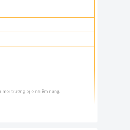
i môi trường bị ô nhiễm nặng.
g lành cho phòng khách, phòng ngủ. Đặc biệt gia