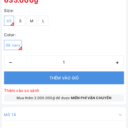
635.000₫
Size:
XS
S
M
L
Color:
69 navy
–
+
THÊM VÀO GIỎ
Thêm vào so sánh
Mua thêm 2.000.000₫ để được
MIÊN PHÍ VẬN CHUYỂN
MÔ TẢ