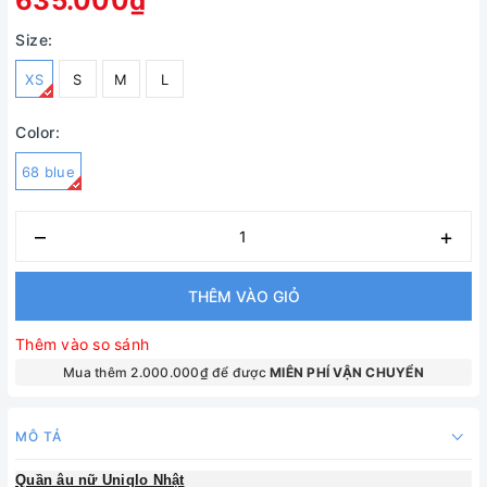
635.000₫
Size:
XS
S
M
L
Color:
68 blue
–
+
THÊM VÀO GIỎ
Thêm vào so sánh
Mua thêm 2.000.000₫ để được
MIÊN PHÍ VẬN CHUYỂN
MÔ TẢ
Quần âu nữ Uniqlo Nhật