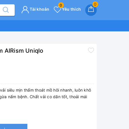
0
0
Tài khoản
Yêu thích
m AIRism Uniqlo
vải siêu mịn thấm thoát mồ hôi nhanh, luôn khô
gừa nấm bệnh. Chất vải co dãn tốt, thoải mái