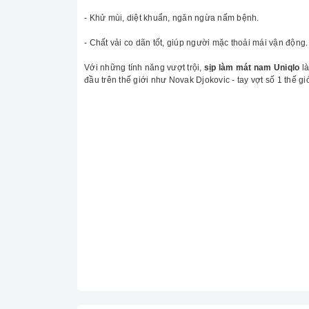
- Khử mùi, diệt khuẩn, ngăn ngừa nấm bệnh.
- Chất vải co dãn tốt, giúp người mặc thoải mái vận động.
Với những tính năng vượt trội,
sịp
làm mát nam Uniqlo
là
đầu trên thế giới như Novak Djokovic - tay vợt số 1 thế giớ