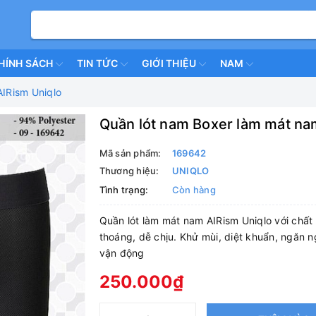
HÍNH SÁCH
TIN TỨC
GIỚI THIỆU
NAM
IRism Uniqlo
Quần lót nam Boxer làm mát na
Mã sản phẩm:
169642
Thương hiệu:
UNIQLO
Tình trạng:
Còn hàng
Quần lót làm mát nam AIRism Uniqlo với chất 
thoáng, dễ chịu. Khử mùi, diệt khuẩn, ngăn n
vận động
250.000₫