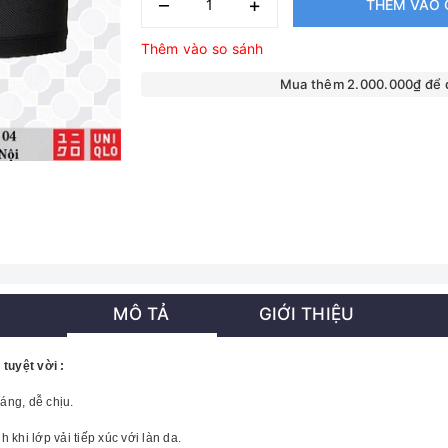
–
+
THÊM VÀO 
Thêm vào so sánh
Mua thêm 2.000.000₫ để
MÔ TẢ
GIỚI THIỆU
tuyệt vời :
áng, dễ chịu.
khi lớp vải tiếp xúc với làn da.