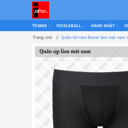
TENNIS
PICKLEBALL
HÀNG NHẬT
C
Trang chủ
Quần lót nam Boxer làm mát nam A