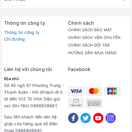
Website: ijapan.vn
hangnhattot.vn
Thông tin công ty
Chính sách
CHÍNH SÁCH BẢO MẬT
Thông tin công ty
Fanpage:
https://www.facebook.com/ijapanstore/?pnref=lhc
CHÍNH SÁCH VẬN CHUYỂN
Chỉ đường
CHÍNH SÁCH ĐỔI TRẢ
HƯỚNG DẪN MUA HÀNG
Liên hệ với chúng tôi
Facebook
Địa chỉ:
Số 45 ngõ 97 Khương Trung -
Thanh Xuân - HN (Khách đi ô
tô đến 103 Tô Vĩnh Diện gửi
xe) (9h-18h) 0966809661
Sau 18h khách đến liên hệ
giúp cửa hàng qua số điện
thoại 0966809661