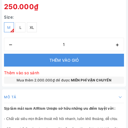
250.000₫
Size:
M
L
XL
–
+
THÊM VÀO GIỎ
Thêm vào so sánh
Mua thêm 2.000.000₫ để được
MIÊN PHÍ VẬN CHUYỂN
MÔ TẢ
Sịp làm mát nam AIRism Uniqlo sở hữu những ưu điểm tuyệt vời :
- Chất vải siêu mịn thấm thoát mồ hôi nhanh, luôn khô thoáng, dễ chịu.