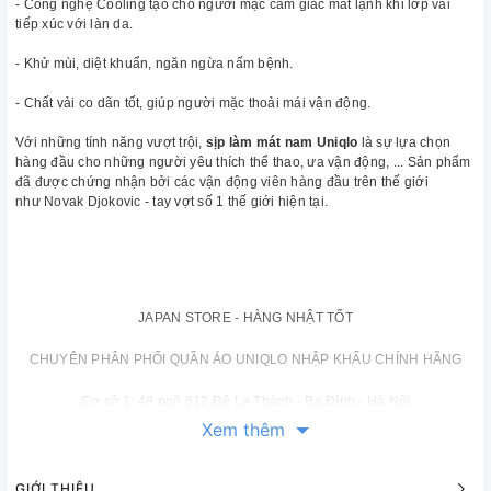
- Công nghệ Cooling tạo cho người mặc cảm giác mát lạnh khi lớp vải
tiếp xúc với làn da.
- Khử mùi, diệt khuẩn, ngăn ngừa nấm bệnh.
- Chất vải co dãn tốt, giúp người mặc thoải mái vận động.
Với những tính năng vượt trội,
sịp
làm mát nam Uniqlo
là sự lựa chọn
hàng đầu cho những người yêu thích thể thao, ưa vận động, ... Sản phẩm
đã được chứng nhận bởi các vận động viên hàng đầu trên thế giới
như Novak Djokovic - tay vợt số 1 thế giới hiện tại.
JAPAN STORE - HÀNG NHẬT TỐT
CHUYÊN PHÂN PHỐI QUẦN ÁO UNIQLO NHẬP KHẨU CHÍNH HÃNG
Cơ sở 1: 49 ngõ 612 Đê La Thành - Ba Đình - Hà Nội
Xem thêm
Cơ sở 2: Số 17 - Đường 3/2 - P.11 - Q.10 - TP HCM
Điện thoại: 0462 9779 04 - 09668 09661
GIỚI THIỆU