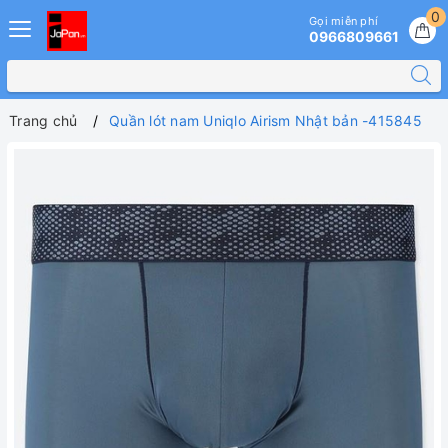
0
Gọi miễn phí
0966809661
Trang chủ
Quần lót nam Uniqlo Airism Nhật bản -415845