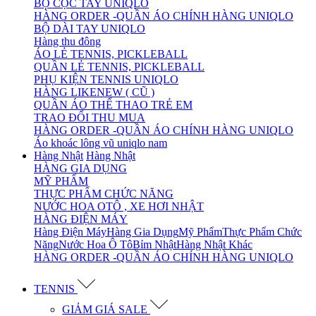
BỘ CỘC TAY UNIQLO
HÀNG ORDER -QUẦN ÁO CHÍNH HÀNG UNIQLO
BỘ DÀI TAY UNIQLO
Hàng thu đông
ÁO LẺ TENNIS, PICKLEBALL
QUẦN LẺ TENNIS, PICKLEBALL
PHỤ KIỆN TENNIS UNIQLO
HÀNG LIKENEW ( CŨ )
QUẦN ÁO THỂ THAO TRẺ EM
TRAO ĐỔI THU MUA
HÀNG ORDER -QUẦN ÁO CHÍNH HÀNG UNIQLO
Áo khoác lông vũ uniqlo nam
Hàng Nhật
Hàng Nhật
HÀNG GIA DỤNG
MỸ PHẨM
THỰC PHẨM CHỨC NĂNG
NƯỚC HOA OTÔ , XE HƠI NHẬT
HÀNG ĐIỆN MÁY
Hàng Điện Máy
Hàng Gia Dụng
Mỹ Phẩm
Thực Phẩm Chức
Năng
Nước Hoa Ô Tô
Bỉm Nhật
Hàng Nhật Khác
HÀNG ORDER -QUẦN ÁO CHÍNH HÀNG UNIQLO
TENNIS
GIẢM GIÁ SALE