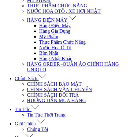
MỸ PHẨM
THỰC PHẨM CHỨC NĂNG
NƯỚC HOA OTÔ , XE HƠI NHẬT
HÀNG ĐIỆN MÁY
Hàng Điện Máy
Hàng Gia Dụng
Mỹ Phẩm
Thực Phẩm Chức Năng
Nước Hoa Ô Tô
Bỉm Nhật
Hàng Nhật Khác
HÀNG ORDER -QUẦN ÁO CHÍNH HÀNG
UNIQLO
Chính Sách
CHÍNH SÁCH BẢO MẬT
CHÍNH SÁCH VẬN CHUYỂN
CHÍNH SÁCH ĐỔI TRẢ
HƯỚNG DẪN MUA HÀNG
Tin Tức
Tin Tức Thời Trang
Giới Thiệu
Chúng Tôi