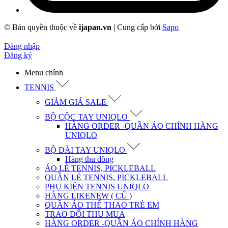
© Bản quyền thuộc về
ijapan.vn
|
Cung cấp bởi
Sapo
Đăng nhập
Đăng ký
Menu chính
TENNIS
GIẢM GIÁ SALE
BỘ CỘC TAY UNIQLO
HÀNG ORDER -QUẦN ÁO CHÍNH HÀNG
UNIQLO
BỘ DÀI TAY UNIQLO
Hàng thu đông
ÁO LẺ TENNIS, PICKLEBALL
QUẦN LẺ TENNIS, PICKLEBALL
PHỤ KIỆN TENNIS UNIQLO
HÀNG LIKENEW ( CŨ )
QUẦN ÁO THỂ THAO TRẺ EM
TRAO ĐỔI THU MUA
HÀNG ORDER -QUẦN ÁO CHÍNH HÀNG