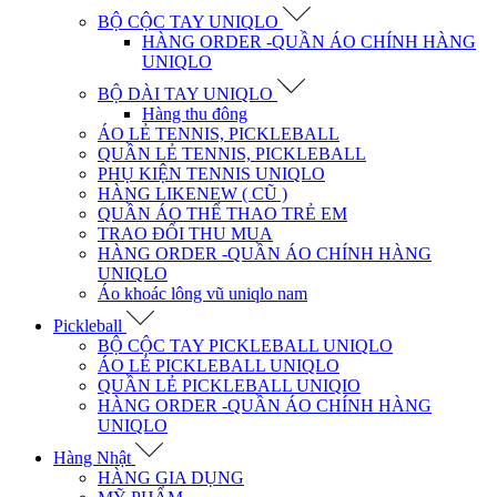
BỘ CỘC TAY UNIQLO
HÀNG ORDER -QUẦN ÁO CHÍNH HÀNG
UNIQLO
BỘ DÀI TAY UNIQLO
Hàng thu đông
ÁO LẺ TENNIS, PICKLEBALL
QUẦN LẺ TENNIS, PICKLEBALL
PHỤ KIỆN TENNIS UNIQLO
HÀNG LIKENEW ( CŨ )
QUẦN ÁO THỂ THAO TRẺ EM
TRAO ĐỔI THU MUA
HÀNG ORDER -QUẦN ÁO CHÍNH HÀNG
UNIQLO
Áo khoác lông vũ uniqlo nam
Pickleball
BỘ CỘC TAY PICKLEBALL UNIQLO
ÁO LẺ PICKLEBALL UNIQLO
QUẦN LẺ PICKLEBALL UNIQIO
HÀNG ORDER -QUẦN ÁO CHÍNH HÀNG
UNIQLO
Hàng Nhật
HÀNG GIA DỤNG