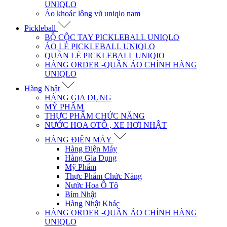
UNIQLO
Áo khoác lông vũ uniqlo nam
Pickleball
BỘ CỘC TAY PICKLEBALL UNIQLO
ÁO LẺ PICKLEBALL UNIQLO
QUẦN LẺ PICKLEBALL UNIQIO
HÀNG ORDER -QUẦN ÁO CHÍNH HÀNG
UNIQLO
Hàng Nhật
HÀNG GIA DỤNG
MỸ PHẨM
THỰC PHẨM CHỨC NĂNG
NƯỚC HOA OTÔ , XE HƠI NHẬT
HÀNG ĐIỆN MÁY
Hàng Điện Máy
Hàng Gia Dụng
Mỹ Phẩm
Thực Phẩm Chức Năng
Nước Hoa Ô Tô
Bỉm Nhật
Hàng Nhật Khác
HÀNG ORDER -QUẦN ÁO CHÍNH HÀNG
UNIQLO