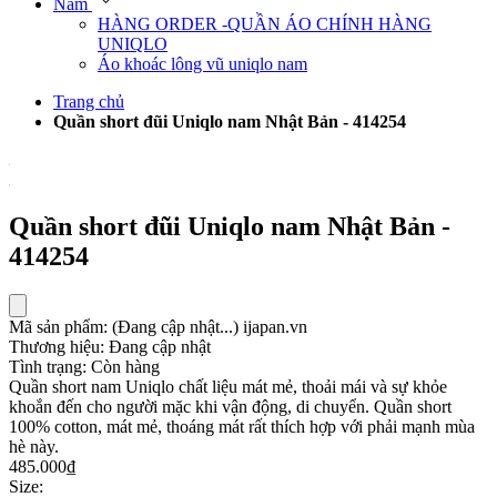
Nam
HÀNG ORDER -QUẦN ÁO CHÍNH HÀNG
UNIQLO
Áo khoác lông vũ uniqlo nam
Trang chủ
Quần short đũi Uniqlo nam Nhật Bản - 414254
Quần short đũi Uniqlo nam Nhật Bản -
414254
Mã sản phẩm:
(Đang cập nhật...)
ijapan.vn
Thương hiệu:
Đang cập nhật
Tình trạng:
Còn hàng
Quần short nam Uniqlo chất liệu mát mẻ, thoải mái và sự khỏe
khoắn đến cho người mặc khi vận động, di chuyển. Quần short
100% cotton, mát mẻ, thoáng mát rất thích hợp với phải mạnh mùa
hè này.
485.000₫
Size: