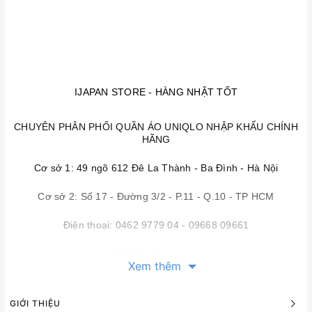
IJAPAN STORE - HÀNG NHẬT TỐT
CHUYÊN PHÂN PHỐI QUẦN ÁO UNIQLO NHẬP KHẨU CHÍNH
HÃNG
Cơ sở 1: 49 ngõ 612 Đê La Thành - Ba Đình - Hà Nội
Cơ sở 2: Số 17 - Đường 3/2 - P.11 - Q.10 - TP HCM
Điện thoại: 0462 9779 04 - 09668 09661
Website: ijapan.vn
Xem thêm
hangnhattot.vn
GIỚI THIỆU
Fanpage
:
https:
https://www.facebook.com/ijapanstore/