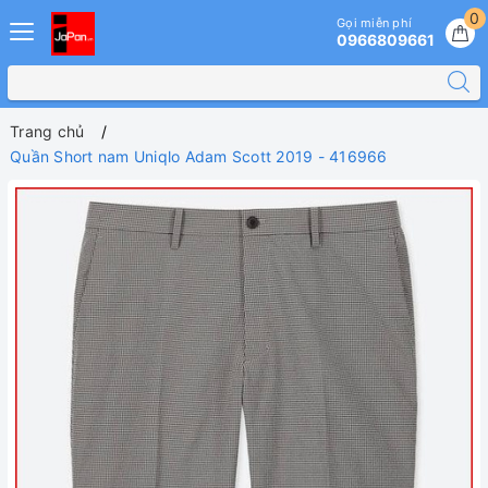
0
Gọi miễn phí
0966809661
Trang chủ
Quần Short nam Uniqlo Adam Scott 2019 - 416966