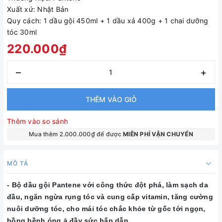
Xuất xứ: Nhật Bản
Quy cách: 1 dầu gội 450ml + 1 dầu xả 400g + 1 chai dưỡng
tóc 30ml
220.000₫
–
+
THÊM VÀO GIỎ
Thêm vào so sánh
Mua thêm 2.000.000₫ để được
MIÊN PHÍ VẬN CHUYỂN
MÔ TẢ
- Bộ dầu gội Pantene với công thức đột phá, làm sạch da 
đầu, ngăn ngừa rụng tóc và cung cấp vitamin, tăng cường 
nuôi dưỡng tóc, cho mái tóc chắc khỏe từ gốc tới ngọn, 
bồng bềnh óng ả đầy sức hấp dẫn. 