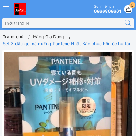
0
Gọi miễn phí
0966809661
Trang chủ
Hàng Gia Dụng
Set 3 dầu gội xả dưỡng Pantene Nhật Bản phục hồi tóc hư tổn