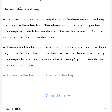
Hướng dẫn sử dụng:
– Làm ướt tóc, lấy một lượng dầu gội Pantene vừa đủ ra lòng
bàn tay rồi thoa lên tóc. Nhẹ nhàng dùng các đầu ngón tay
massage làm sạch tóc và da đầu. Xả sạch với nước. (Có thể
gội 2 lần nếu tóc chưa được sạch).
– Thấm cho khô bớt tóc rồi lại cho một lượng dầu xả vừa đủ ra
tay. Thoa lên tóc, tránh thoa trực tiếp lên ra đầu rồi nẹ nhàng
massage cho dầu xả thấm vào tóc khoảng 5 phút. Sau đó xả
thật sạch với nước.
– 1 tuần có thể hấp nóng 1 lần với dầu hấp
SIÊU THỊ HÀNG NHẬT
Xem thêm
Cơ sở1: 49 ngõ 612 La Thành - Ba Đình - Hà Nội ( 024 8588 1959)
GIỚI THIỆU
Cơ sở 2: số 17 đường 3/2 - Phường 11 - Quận 10- Hồ Chí Minh ( 028