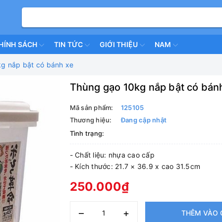
HÍNH SÁCH
TIN TỨC
GIỚI THIỆU
NAM
g nắp bật có bánh xe
Thùng gạo 10kg nắp bật có bán
Mã sản phẩm:
125105
Thương hiệu:
Đang cập nhật
Tình trạng:
- Chất liệu: nhựa cao cấp
- Kích thước: 21.7 × 36.9 x cao 31.5cm
250.000₫
–
+
THÊM VÀO 