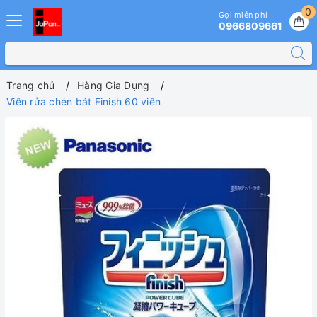
0
Gọi miễn phí
0966809661
Trang chủ
Hàng Gia Dụng
Viên rửa chén bát Finish 60 viên