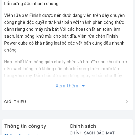
bẩn cứng đầu nhanh chóng.
Viên rửa bát Finish được nén dưới dạng viên trên dây chuyền
công nghệ độc quyền từ Nhật bản với thành phần công thức
dành riêng cho máy rửa bát Với các hoạt chất an toàn làm
sạch, làm bóng, khử mùi cho bát đĩa. Viên rửa chén Finish
Power cube có khả năng loại bỏ các vết bẩn cứng đầu nhanh
chóng.
Hoạt chất làm bóng giúp cho ly chén và bát đĩa sau khi rửa trở
nên sạch bóng mà không cần phải bổ sung thêm nước làm
bóng vào máy. Đảm bảo độ sáng bóng nguyên bản cho thủy
tinh.
Xem thêm
Tinh dầu tự nhiên tạo hương thơm dịu nhẹ cho chén đĩa sau khi
GIỚI THIỆU
rửa. Hòa tan nhanh chóng và hoàn toàn trong nước , không gây
lắng đọng hoạt chất trên bát đĩa. Bổ sung muối chuyên dụng
giúp bảo vệ vật dụng nấu ăn và máy rửa bát khỏi canxi. Hoạt
Thông tin công ty
Chính sách
chất đặc biệt bảo vệ bề mặt inox, loại bỏ mọi vết bẩn gây hoen
CHÍNH SÁCH BẢO MẬT