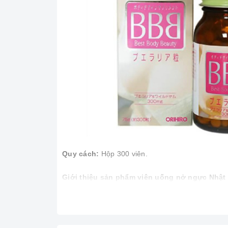
Quy cách:
Hộp 300 viên.
Giới thiệu sản phẩm
viên uống nở ngực Nhật 
Viên uống nở ngực Orihiro hộp 300 viên
được chiế
chiết xuất đậu nành isoflavone , microcrystalline 