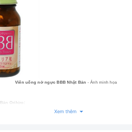
Viên uống nở ngực BBB Nhật Bản
- Ảnh minh họa
Bản Orihiro
:
Xem thêm
t xuất từ các thành phần thảo dược thiên nhiên: như hạt Pueraria, bộ
cellulose, sucroza este axit béo, silicon dioxide, hương liệu bạc hà…