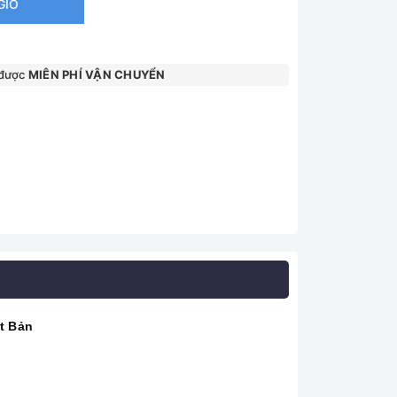
GIỎ
 được
MIÊN PHÍ VẬN CHUYỂN
t Bản