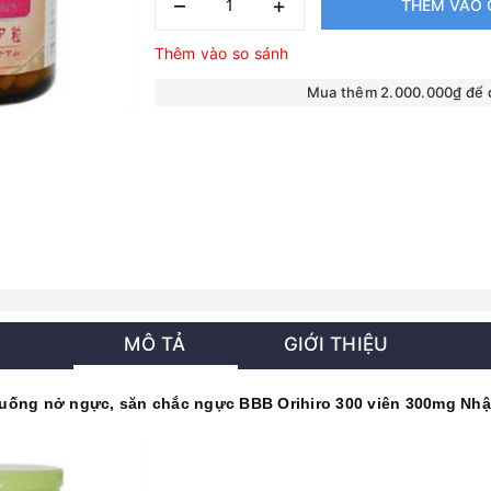
–
+
THÊM VÀO 
Thêm vào so sánh
Mua thêm 2.000.000₫ để
MÔ TẢ
GIỚI THIỆU
 uống nở ngực, săn chắc ngực BBB Orihiro 300 viên 300mg Nhậ